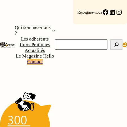
Aller
au
Faceboo
Linke
Ins
Rejoignez-nous
contenu
Qui sommes-nous
?
Les adhérents
Rechercher
Infos Pratiques
Actualités
Le Magazine Hello
Contact