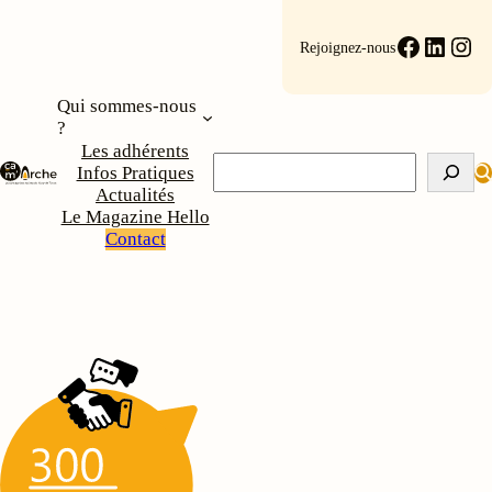
Aller
au
Faceboo
Linke
Ins
Rejoignez-nous
contenu
Qui sommes-nous
?
Les adhérents
Rechercher
Infos Pratiques
Actualités
Le Magazine Hello
Contact