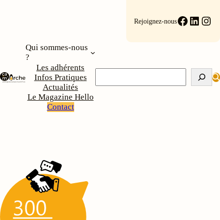
Aller
au
Faceboo
Linke
Ins
Rejoignez-nous
contenu
Qui sommes-nous
?
Les adhérents
Rechercher
Infos Pratiques
Actualités
Le Magazine Hello
Contact