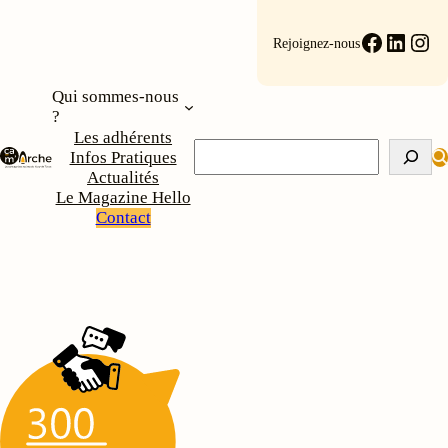
Aller
au
Faceboo
Linke
Ins
Rejoignez-nous
contenu
Qui sommes-nous
?
Les adhérents
Rechercher
Infos Pratiques
Actualités
Le Magazine Hello
Contact