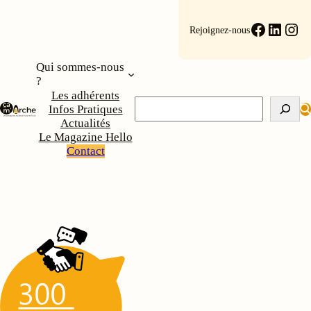
Faceboo
Linke
Ins
Rejoignez-nous
Qui sommes-nous
?
Les adhérents
Rechercher
Infos Pratiques
Actualités
Le Magazine Hello
Contact