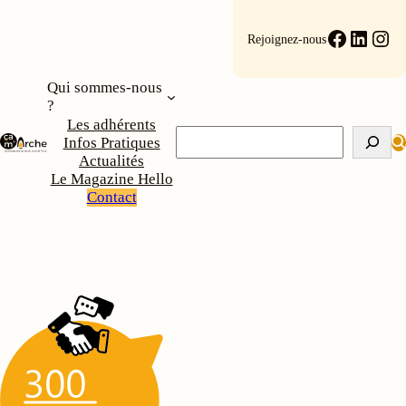
Aller
au
Faceboo
Linke
Ins
Rejoignez-nous
contenu
Qui sommes-nous
?
Les adhérents
Rechercher
Infos Pratiques
Actualités
Le Magazine Hello
Contact