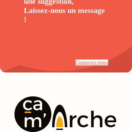
une suggestion,
Laissez-nous un
message
!
Contactez-nous