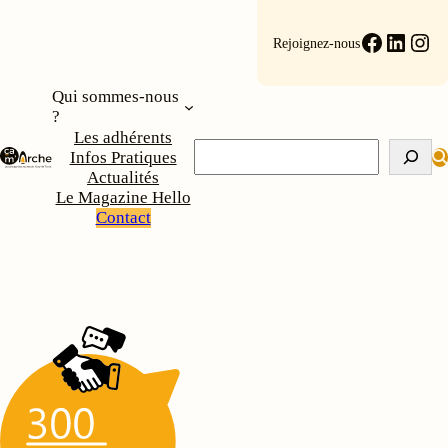
Aller
au
Faceboo
Linke
Ins
Rejoignez-nous
contenu
Qui sommes-nous
?
Les adhérents
Rechercher
Infos Pratiques
Actualités
Le Magazine Hello
Contact