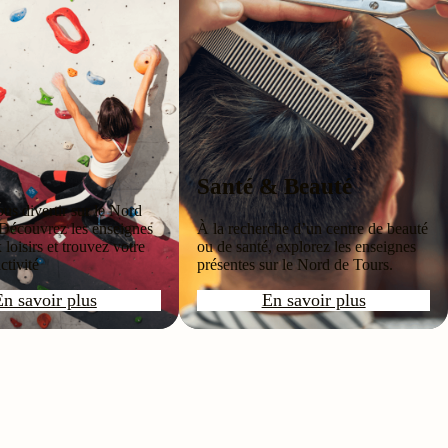
Santé & Beauté
us divertir sur le Nord
 Découvrez les enseignes
À la recherche d’un centre de beauté
 loisirs et trouvez votre
ou de santé, explorez les enseignes
ctivité
présentes sur le Nord de Tours.
En savoir plus
En savoir plus