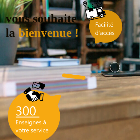
vous souhaite
la
bienvenue !