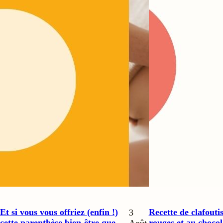
Et si vous vous offriez (enfin !)
Recette de clafoutis
3
cette parenthèse bien-être que
rouges et au chocol