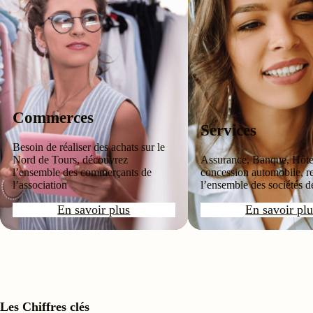
Commerces
Services
Besoin de réaliser des achats sur le
Nord de Tours, découvrez
Assurance, Banque, Hôte
l’ensemble des commerçants de
concession automobile, r
l’association
l’ensemble des sociétés d
En savoir plus
En savoir plu
Les Chiffres clés