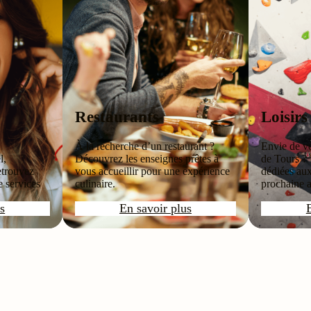
Restaurants
Loisirs
À la recherche d’un restaurant ?
Envie de vo
l,
Découvrez les enseignes prêtes à
de Tours ?
etrouvez
vous accueillir pour une expérience
dédiées aux
e services
culinaire.
prochaine a
s
En savoir plus