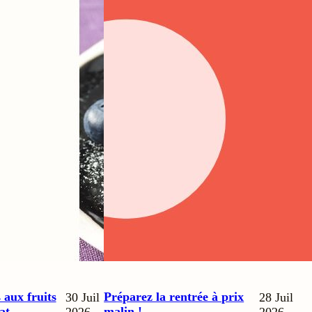
 aux fruits
Préparez la rentrée à prix
30 Juil
28 Juil
at
malin !