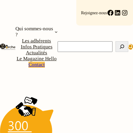
Aller
au
Faceboo
Linke
Ins
Rejoignez-nous
contenu
Qui sommes-nous
?
Les adhérents
Rechercher
Infos Pratiques
Actualités
Le Magazine Hello
Contact