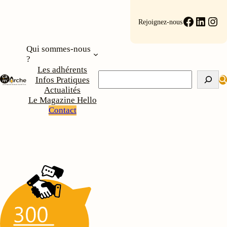
Faceboo
Linke
Ins
Rejoignez-nous
Qui sommes-nous
?
Les adhérents
Rechercher
Infos Pratiques
Actualités
Le Magazine Hello
Contact