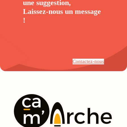
une suggestion,
Laissez-nous un
message
!
Contactez-nous