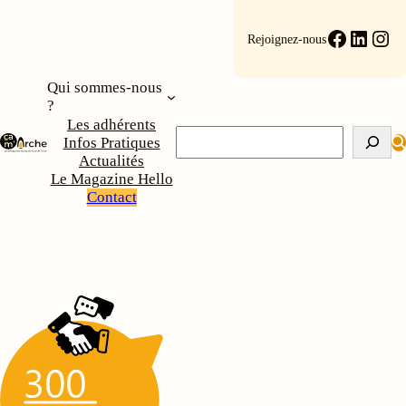
Faceboo
Linke
Ins
Rejoignez-nous
Qui sommes-nous
?
Les adhérents
Rechercher
Infos Pratiques
Actualités
Le Magazine Hello
Contact