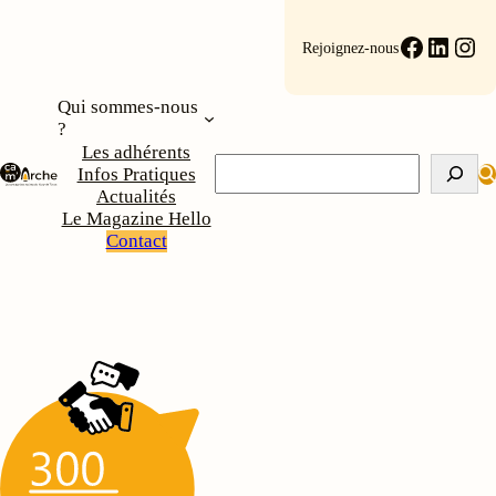
Faceboo
Linke
Ins
Rejoignez-nous
Qui sommes-nous
?
Les adhérents
Rechercher
Infos Pratiques
Actualités
Le Magazine Hello
Contact