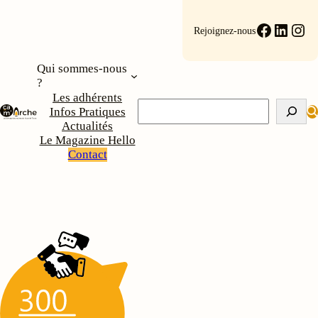
Faceboo
Linke
Ins
Rejoignez-nous
Qui sommes-nous
?
Les adhérents
Rechercher
Infos Pratiques
Actualités
Le Magazine Hello
Contact