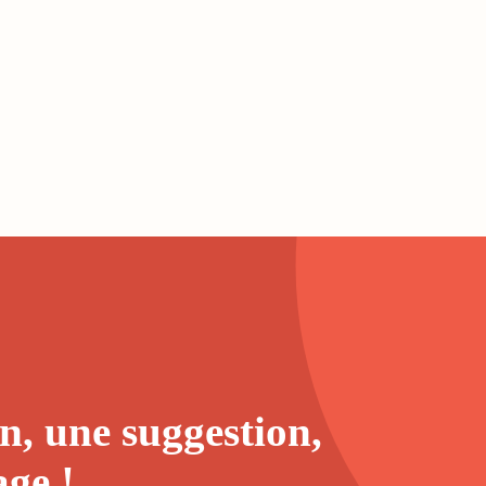
n, une suggestion,
age
!