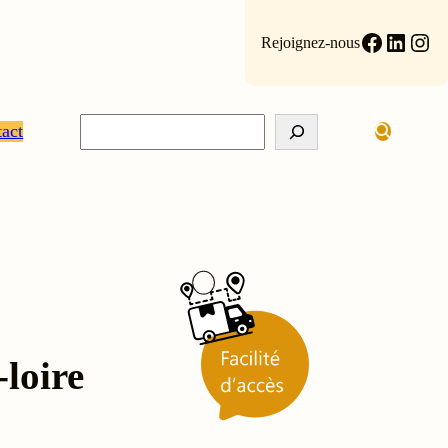
Faceboo
Linke
Ins
Rejoignez-nous
Rechercher
act
loire