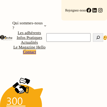
Faceboo
Linke
Ins
Rejoignez-nous
Qui sommes-nous
?
Les adhérents
Rechercher
Infos Pratiques
Actualités
Le Magazine Hello
Contact