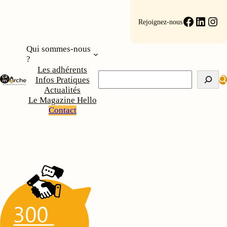
Faceboo
Linke
Ins
Rejoignez-nous
Qui sommes-nous
?
Les adhérents
Rechercher
Infos Pratiques
Actualités
Le Magazine Hello
Contact