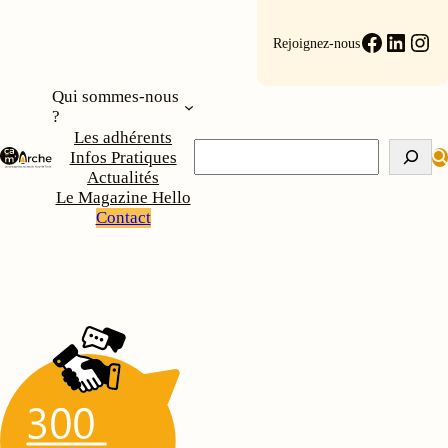
Faceboo
Linke
Ins
Rejoignez-nous
Qui sommes-nous
?
Les adhérents
Rechercher
Infos Pratiques
Actualités
Le Magazine Hello
Contact