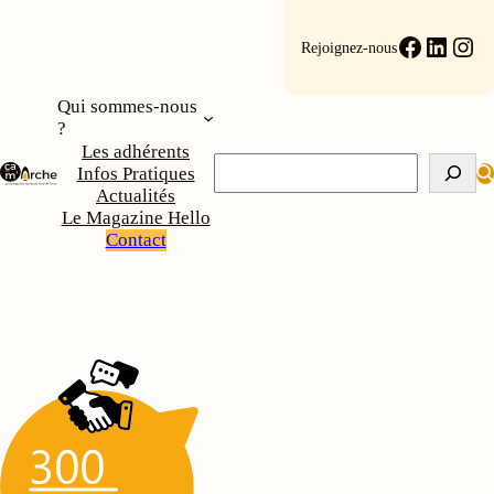
Faceboo
Linke
Ins
Rejoignez-nous
Qui sommes-nous
?
Les adhérents
Rechercher
Infos Pratiques
Actualités
Le Magazine Hello
Contact