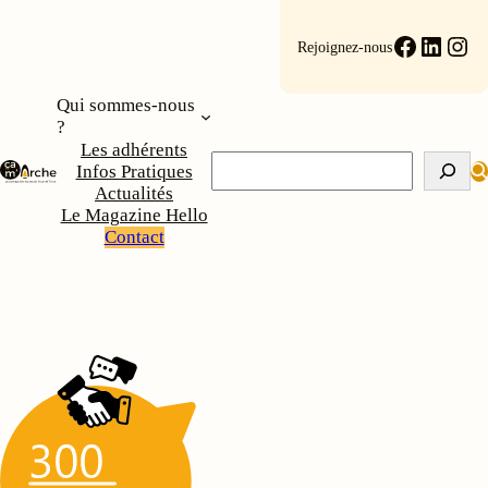
Faceboo
Linke
Ins
Rejoignez-nous
Qui sommes-nous
?
Les adhérents
Rechercher
Infos Pratiques
Actualités
Le Magazine Hello
Contact