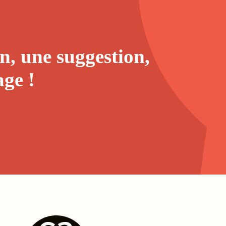
n, une suggestion,
age
!