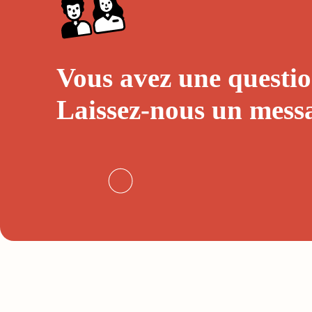
Vous avez une questio
Laissez-nous un
mess