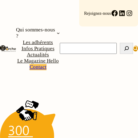
Faceboo
Linke
Ins
Rejoignez-nous
Qui sommes-nous
?
Les adhérents
Rechercher
Infos Pratiques
Actualités
Le Magazine Hello
Contact