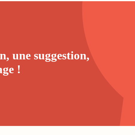
n, une suggestion,
age
!