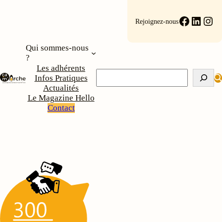
Faceboo
Linke
Ins
Rejoignez-nous
Qui sommes-nous
?
Les adhérents
Rechercher
Infos Pratiques
Actualités
Le Magazine Hello
Contact