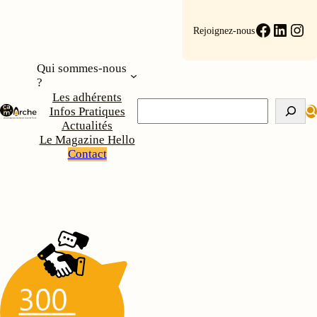
Faceboo
Linke
Ins
Rejoignez-nous
Qui sommes-nous
?
Les adhérents
Rechercher
Infos Pratiques
Actualités
Le Magazine Hello
Contact