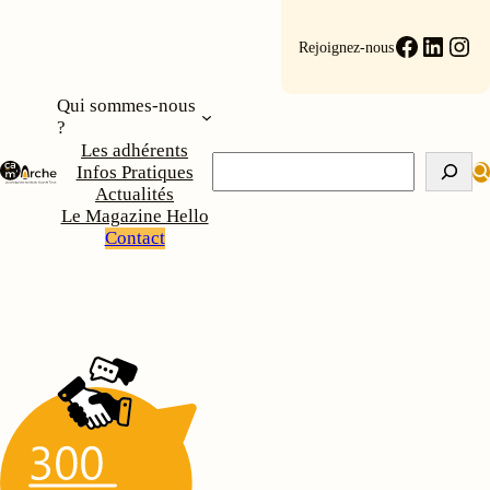
Faceboo
Linke
Ins
Rejoignez-nous
Qui sommes-nous
?
Les adhérents
Rechercher
Infos Pratiques
Actualités
Le Magazine Hello
Contact