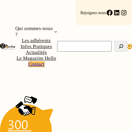
Faceboo
Linke
Ins
Rejoignez-nous
Qui sommes-nous
?
Les adhérents
Rechercher
Infos Pratiques
Actualités
Le Magazine Hello
Contact