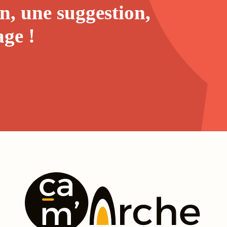
n, une suggestion,
age
!