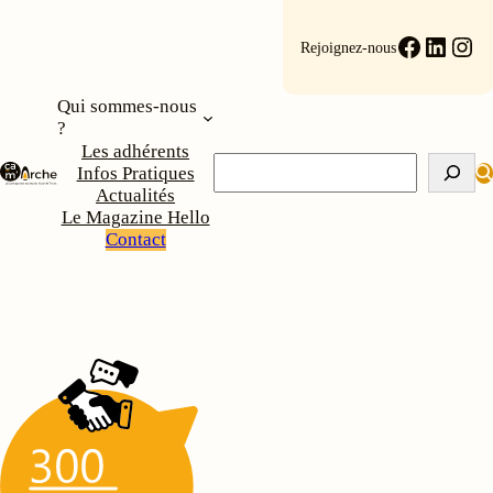
Faceboo
Linke
Ins
Rejoignez-nous
Qui sommes-nous
?
Les adhérents
Rechercher
Infos Pratiques
Actualités
Le Magazine Hello
Contact