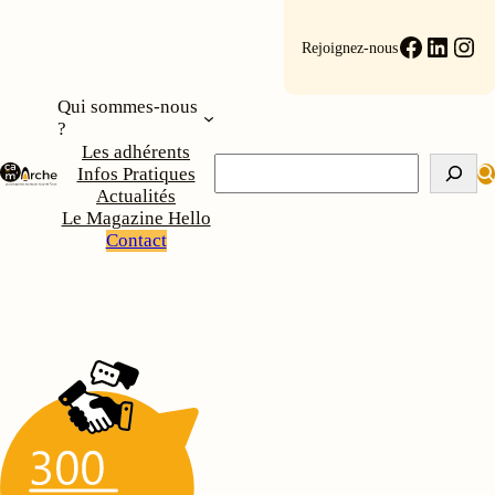
Faceboo
Linke
Ins
Rejoignez-nous
Qui sommes-nous
?
Les adhérents
Rechercher
Infos Pratiques
Actualités
Le Magazine Hello
Contact