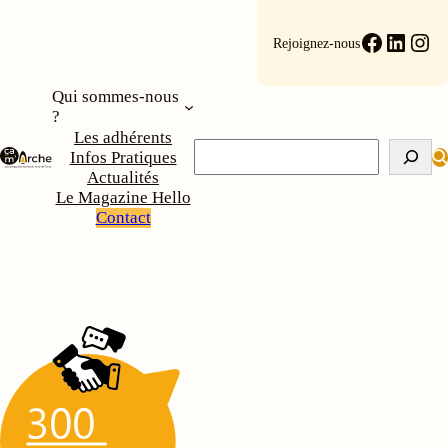
Faceboo
Linke
Ins
Rejoignez-nous
Qui sommes-nous
?
Les adhérents
Rechercher
Infos Pratiques
Actualités
Le Magazine Hello
Contact