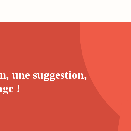
n, une suggestion,
age
!