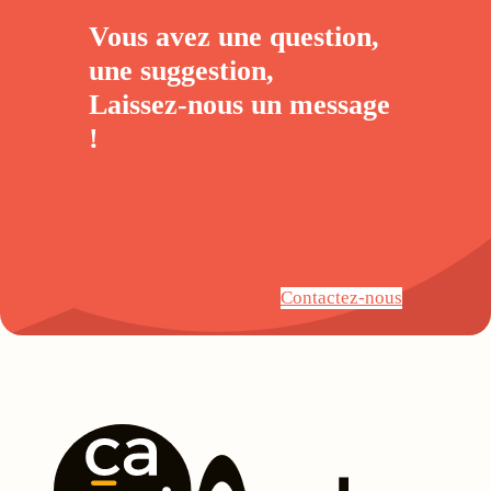
Vous avez une question,
une suggestion,
Laissez-nous un
message
!
Contactez-nous