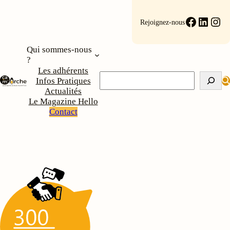
Faceboo
Linke
Ins
Rejoignez-nous
Qui sommes-nous
?
Les adhérents
Rechercher
Infos Pratiques
Actualités
Le Magazine Hello
Contact