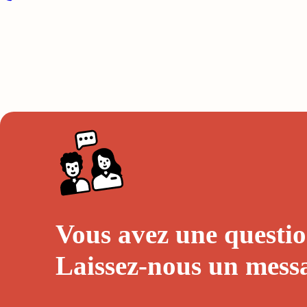
Vous avez une questio
Laissez-nous un
mess