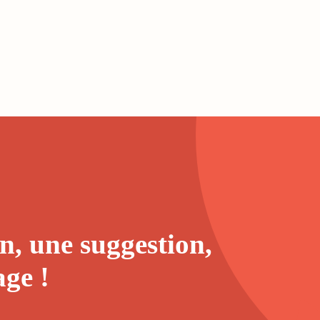
n, une suggestion,
age
!