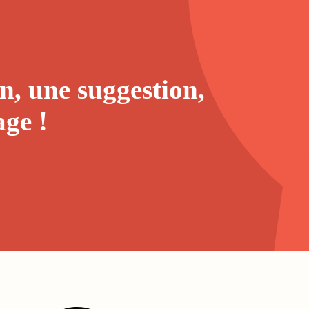
n, une suggestion,
age
!