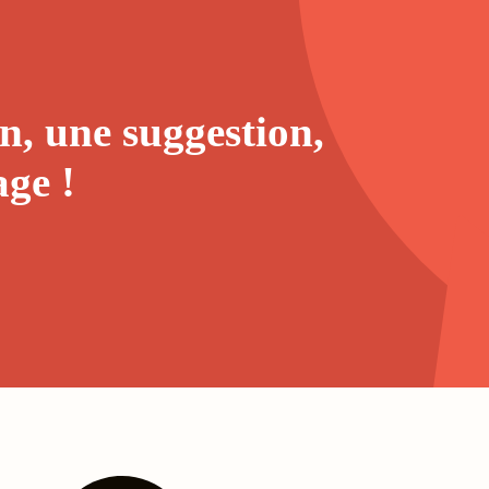
n, une suggestion,
age
!