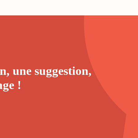
n, une suggestion,
age
!