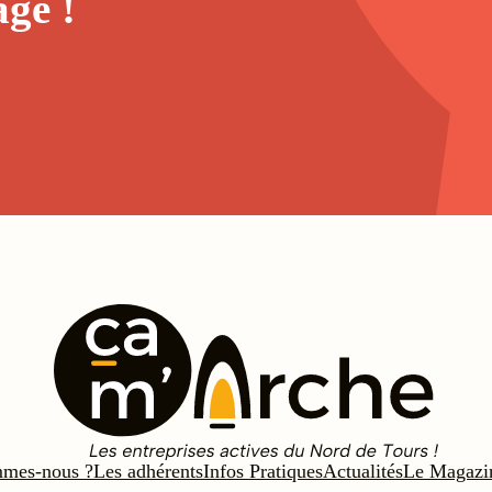
age
!
mmes-nous ?
Les adhérents
Infos Pratiques
Actualités
Le Magazi