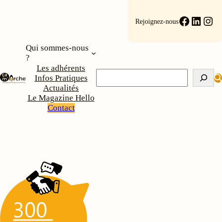
Faceboo
Linke
Ins
Rejoignez-nous
Qui sommes-nous
?
Les adhérents
Rechercher
Infos Pratiques
Actualités
Le Magazine Hello
Contact