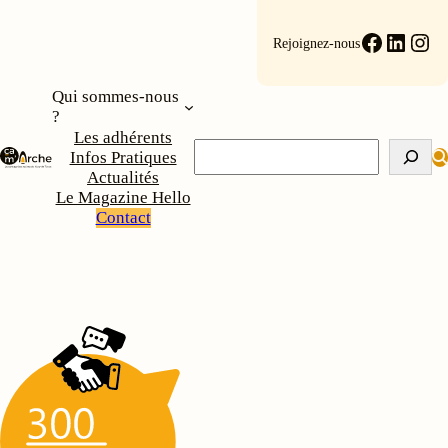
Faceboo
Linke
Ins
Rejoignez-nous
Qui sommes-nous
?
Les adhérents
Rechercher
Infos Pratiques
Actualités
Le Magazine Hello
Contact