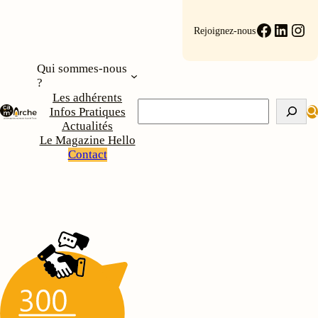
Faceboo
Linke
Ins
Rejoignez-nous
Qui sommes-nous
?
Les adhérents
Rechercher
Infos Pratiques
Actualités
Le Magazine Hello
Contact