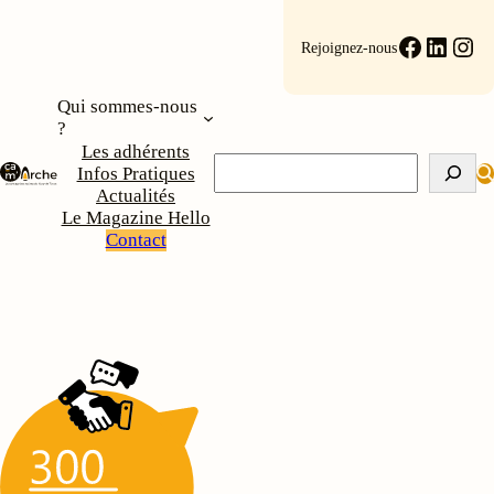
Faceboo
Linke
Ins
Rejoignez-nous
Qui sommes-nous
?
Les adhérents
Rechercher
Infos Pratiques
Actualités
Le Magazine Hello
Contact