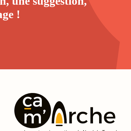
n, une suggestion,
age
!