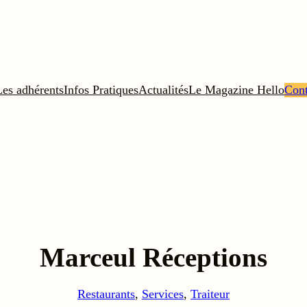
Les adhérents
Infos Pratiques
Actualités
Le Magazine Hello
Cont
Marceul Réceptions
Restaurants
, 
Services
, 
Traiteur