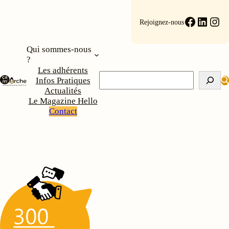
Aller
au
Faceboo
Linke
Ins
Rejoignez-nous
contenu
Qui sommes-nous
?
Les adhérents
Rechercher
Infos Pratiques
Actualités
Le Magazine Hello
Contact