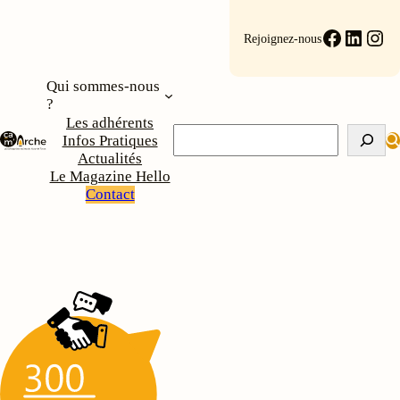
Faceboo
Linke
Ins
Rejoignez-nous
Qui sommes-nous
?
Les adhérents
Rechercher
Infos Pratiques
Actualités
Le Magazine Hello
Contact