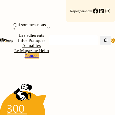
Faceboo
Linke
Ins
Rejoignez-nous
Qui sommes-nous
?
Les adhérents
Rechercher
Infos Pratiques
Actualités
Le Magazine Hello
Contact