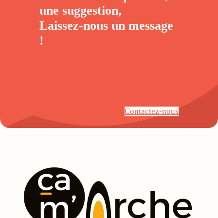
une suggestion,
Laissez-nous un
message
!
Contactez-nous