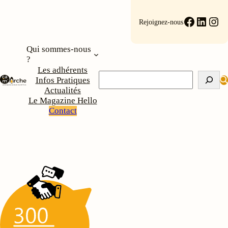
Aller
au
Faceboo
Linke
Ins
Rejoignez-nous
contenu
Qui sommes-nous
?
Les adhérents
Rechercher
Infos Pratiques
Actualités
Le Magazine Hello
Contact