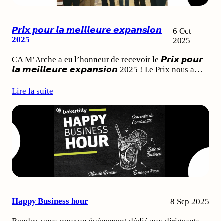
𝙋𝙧𝙞𝙭 𝙥𝙤𝙪𝙧 𝙡𝙖 𝙢𝙚𝙞𝙡𝙡𝙚𝙪𝙧𝙚 𝙚𝙭𝙥𝙖𝙣𝙨𝙞𝙤𝙣
6 Oct
2025
2025
CA M’Arche a eu l’honneur de recevoir le 𝙋𝙧𝙞𝙭 𝙥𝙤𝙪𝙧
𝙡𝙖 𝙢𝙚𝙞𝙡𝙡𝙚𝙪𝙧𝙚 𝙚𝙭𝙥𝙖𝙣𝙨𝙞𝙤𝙣 2025 ! Le Prix nous a…
Lire la suite
Happy Business hour
8 Sep 2025
Rendez-vous pour un évènement dédié aux dirigeants