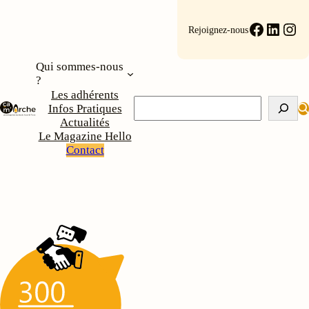
Aller
au
Faceboo
Linke
Ins
Rejoignez-nous
contenu
Qui sommes-nous
?
Les adhérents
Rechercher
Infos Pratiques
Actualités
Le Magazine Hello
Contact