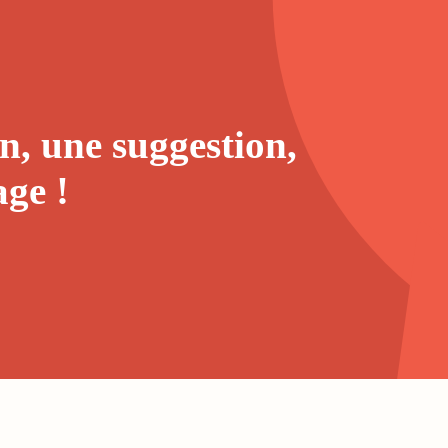
n, une suggestion,
age
!