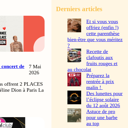
Derniers articles
Et si vous vous
offriez (enfin !)
cette parenthèse
bien-être que vous méritez
?
Recette de
clafoutis aux
fruits rouges et
concert de
7 Mai
au chocolat
2026
Préparez la
rentrée à prix
ous offrent 2 PLACES
malin !
éline Dion à Paris La
Des lunettes pour
l’éclipse solaire
du 12 août 2026
Astuce de pro
pour une barbe
au top