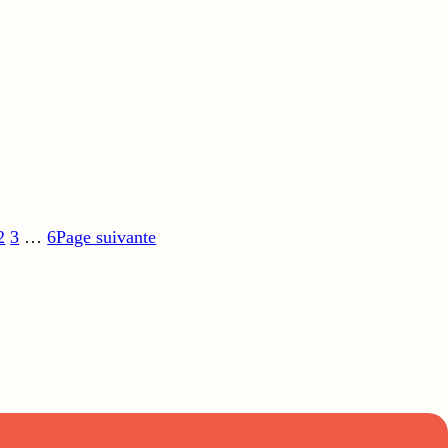
2
3
…
6
Page suivante