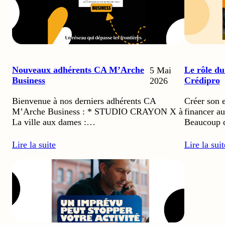
Nouveaux adhérents CA M’Arche
Le rôle du
5 Mai
Business
Crédipro
2026
Bienvenue à nos derniers adhérents CA
Créer son e
M’Arche Business : * STUDIO CRAYON X à
financer au
La ville aux dames :…
Beaucoup 
Lire la suite
Lire la suit