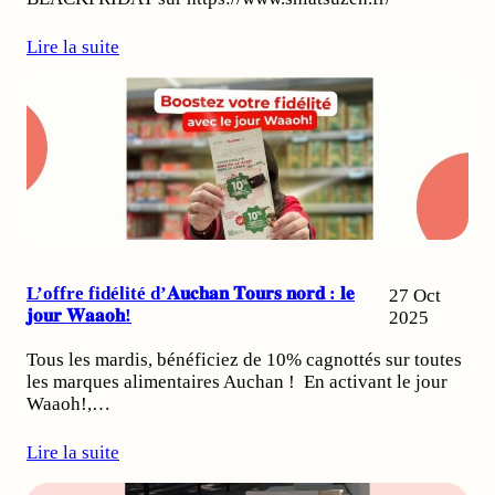
Lire la suite
L’offre fidélité d’𝐀𝐮𝐜𝐡𝐚𝐧 𝐓𝐨𝐮𝐫𝐬 𝐧𝐨𝐫𝐝 : 𝐥𝐞
27 Oct
𝐣𝐨𝐮𝐫 𝐖𝐚𝐚𝐨𝐡!
2025
Tous les mardis, bénéficiez de 10% cagnottés sur toutes
les marques alimentaires Auchan ! En activant le jour
Waaoh!,…
Lire la suite