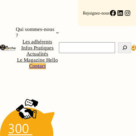
Aller
au
Faceboo
Linke
Ins
Rejoignez-nous
contenu
Qui sommes-nous
?
Les adhérents
Rechercher
Infos Pratiques
Actualités
Le Magazine Hello
Contact