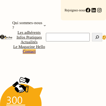
Aller
au
Faceboo
Linke
Ins
Rejoignez-nous
contenu
Qui sommes-nous
?
Les adhérents
Rechercher
Infos Pratiques
Actualités
Le Magazine Hello
Contact